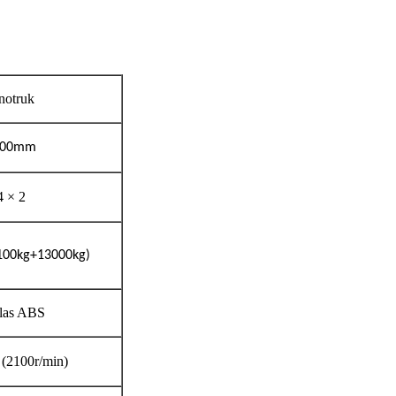
notruk
700mm
4 × 2
100kg+13000kg)
glas ABS
(2100r/min)