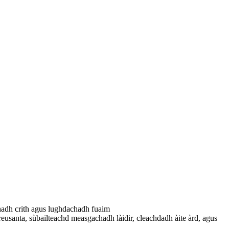
hadh crith agus lughdachadh fuaim
usanta, sùbailteachd measgachadh làidir, cleachdadh àite àrd, agus