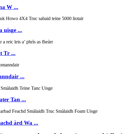
na W ...
 uisge ...
 Tr ...
anndair ...
er Tan ...
eachd àrd Wa ...