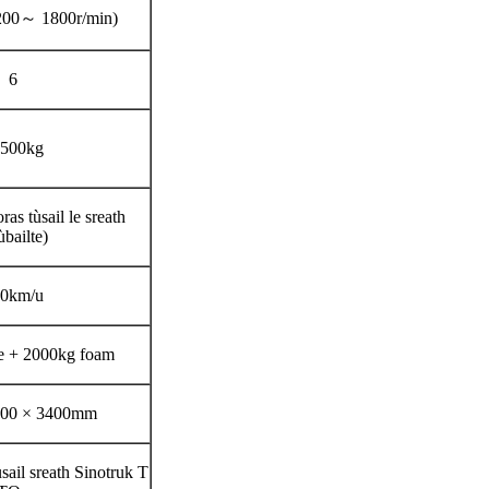
200～ 1800r/min)
6
500kg
ras tùsail le sreath
bailte)
0km/u
e + 2000kg foam
500 × 3400mm
sail sreath Sinotruk T