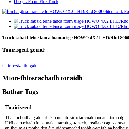
Uisge \ Foam Fire Truck
Truck sabaid teine ​​​​tanca foam-uisge HOWO 4X2 LHD/Rhd 8000
Tuairisgeul goirid:
Cuir post-d thugainn
Mion-fhiosrachadh toraidh
Bathar Tags
Tuairisgeul
Tha am bodhaig air a dhèanamh de structar cnàimhneach ìomhaigh a
Uidheamachadh le pannalan tarraing a-mach, treallaich agus dorsan 
an fheum as motha den àite uidheamachd taobh a-staigh na bodhaig.