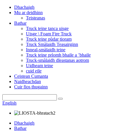
Dhachaigh
Mu ar deidhinn
Teisteanas
Bathar
Truck teine ​​​​tanca uisge
Uisge \ Foam Fire Truck
Truck teine ​​​​pùdar tioram
Truck Smàlaidh Teasairginn
Inneal-smàlaidh teine
Truck teine ​​​​prìomh bhaile a ’bhaile
Truck-smàlaidh dleastanas aotrom
Uidheam teine
cuid eile
Ceistean Cumanta
Naidheachdan
Cuir fios thugainn
English
Dhachaigh
Bathar