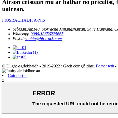
Airson ceistean mu ar bathar no pricelist,
uairean.
FIOSRACHADH A-NIS
Seòladh:
Àir.140, Siorrachd Miliangshanxin, Sgìre Hanyang, 
Whatsapp:
0086-18656225665
Post-d:
sophia@bh-truck.com
© Dlighe-sgrìobhaidh - 2019-2022 : Gach còir glèidhte.
Bathar teth
-
Cuir post-d
x