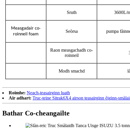
Sruth
3600L/
Measgadair co-
Seòrsa
pumpa fàinne
roinneil foam
Raon measgachadh co-
roinneil
Modh smachd
l
Roimhe:
Neach-teasairginn luath
Air adhart:
Truc-teine ​​​​Sitrak6X4 airson teasairginn èiginn-smàlai
Bathar Co-cheangailte