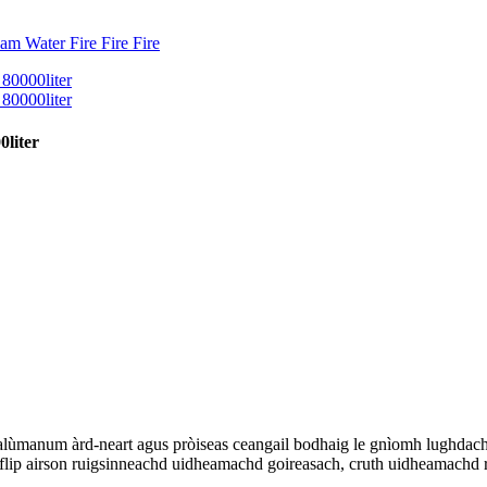
0liter
lùmanum àrd-neart agus pròiseas ceangail bodhaig le gnìomh lughdac
flip airson ruigsinneachd uidheamachd goireasach, cruth uidheamachd re