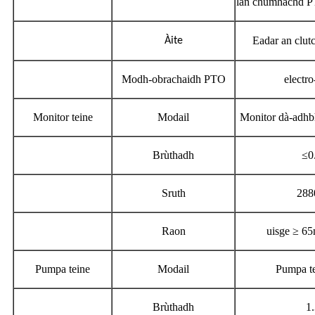
làn chumhachd 
Eadar an clut
Àite
Modh-obrachaidh PTO
electr
Monitor teine
Modail
Monitor dà-adhb
Brùthadh
≤0
Sruth
288
Raon
uisge ≥ 6
Pumpa teine
Modail
Pumpa tei
Brùthadh
1