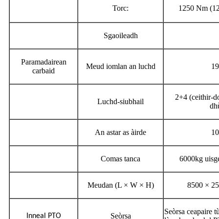
Torc:
1250 Nm (1
Sgaoileadh
Paramadairean
Meud iomlan an luchd
19
carbaid
2+4 (ceithir-do
Luchd-siubhail
dhù
An astar as àirde
10
Comas tanca
6000kg uisg
Meudan (L × W × H)
8500 × 2
Seòrsa ceapaire tù
Seòrsa
Inneal PTO