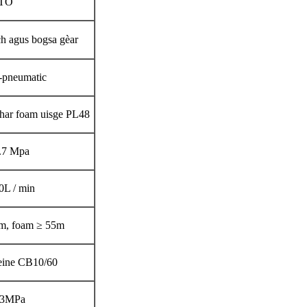
PTO
ch agus bogsa gèar
o-pneumatic
har foam uisge PL48
.7 Mpa
0L / min
5m, foam ≥ 55m
ne ​​​​CB10/60
.3MPa