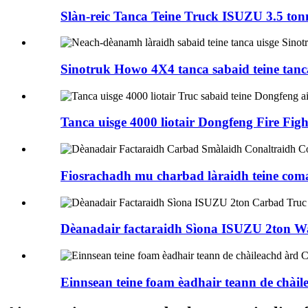
Slàn-reic Tanca Teine Truck ISUZU 3.5 ton
Sinotruk Howo 4X4 tanca sabaid teine ​​​​tanca
Tanca uisge 4000 liotair Dongfeng Fire Fight
Fiosrachadh mu charbad làraidh teine ​​​​com
Dèanadair factaraidh Sìona ISUZU 2ton Wat
Einnsean teine ​​foam èadhair teann de chàil