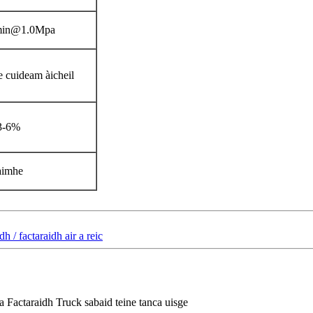
min@1.0Mpa
 cuideam àicheil
3-6%
àimhe
dh / factaraidh air a reic