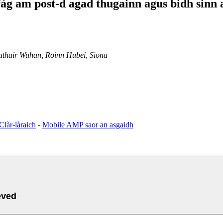
 fàg am post-d agad thugainn agus bidh sinn
Cathair Wuhan, Roinn Hubei, Sìona
Clàr-làraich
-
Mobile AMP saor an asgaidh