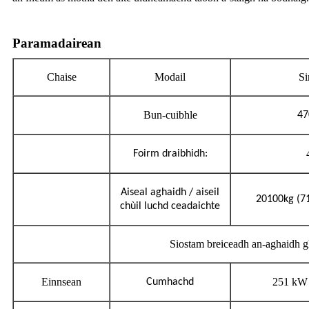
Paramadairean
Chaise
Modail
Si
Bun-cuibhle
4
Foirm draibhidh:
Aiseal aghaidh / aiseil
20100kg (7
chùil luchd ceadaichte
Siostam breiceadh an-aghaidh 
Einnsean
251 kW 
Cumhachd