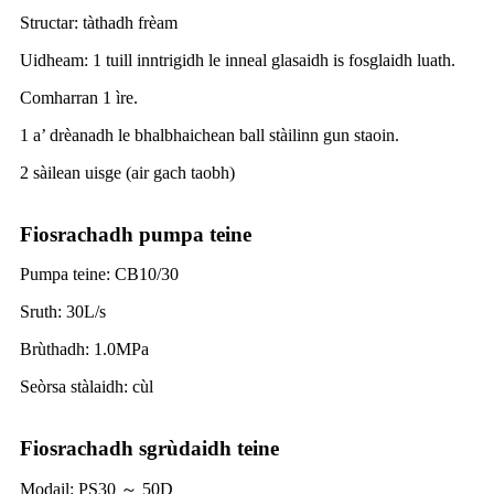
Structar: ​​tàthadh frèam
Uidheam: 1 tuill inntrigidh le inneal glasaidh is fosglaidh luath.
Comharran 1 ìre.
1 a’ drèanadh le bhalbhaichean ball stàilinn gun staoin.
2 sàilean uisge (air gach taobh)
Fiosrachadh pumpa teine
Pumpa teine: CB10/30
Sruth: 30L/s
Brùthadh: 1.0MPa
Seòrsa stàlaidh: cùl
Fiosrachadh sgrùdaidh teine
Modail: PS30 ～ 50D