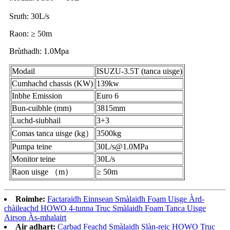
Sruth: 30L/s
Raon: ≥ 50m
Brùthadh: 1.0Mpa
Modail
ISUZU-3.5T (tanca uisge)
Cumhachd chassis (KW)
139kw
Inbhe Emission
Euro 6
Bun-cuibhle (mm)
3815mm
Luchd-siubhail
3+3
Comas tanca uisge (kg）
3500kg
Pumpa teine
30L/s@1.0MPa
Monitor teine
30L/s
Raon uisge （m）
≥ 50m
Roimhe:
Factaraidh Einnsean Smàlaidh Foam Uisge Àrd-
chàileachd HOWO 4-tunna Truc Smàlaidh Foam Tanca Uisge
Airson Às-mhalairt
Air adhart:
Carbad Feachd Smàlaidh Slàn-reic HOWO Truc