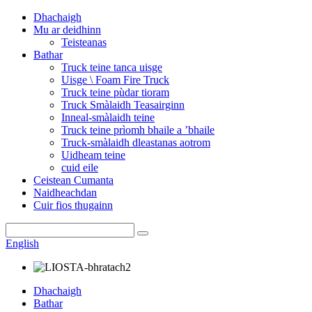
Dhachaigh
Mu ar deidhinn
Teisteanas
Bathar
Truck teine ​​​​tanca uisge
Uisge \ Foam Fire Truck
Truck teine ​​​​pùdar tioram
Truck Smàlaidh Teasairginn
Inneal-smàlaidh teine
Truck teine ​​​​prìomh bhaile a ’bhaile
Truck-smàlaidh dleastanas aotrom
Uidheam teine
cuid eile
Ceistean Cumanta
Naidheachdan
Cuir fios thugainn
English
Dhachaigh
Bathar