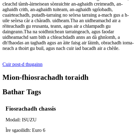
cleachd tàmh-àirneisean sònraichte an-aghaidh creimeadh, an-
aghaidh crith, an-aghaidh tuiteam, an-aghaidh sgrìobadh,
cuairteachadh, putadh-tarraing no seòrsa tarraing a-mach gus a h-
uile seòrsa càr a chàradh. uidheam.Tha an uidheamachd air a
rèiteachadh gu reusanta, teann, agus air a chlampadh gu
daingeann.Tha na soidhnichean tarraingeach, agus faodar
uidheamachd sam bith a chleachdadh anns an dà ghnìomh, a
dh'fhaodas an taghadh agus an àite faisg air làimh, obrachadh ioma-
neach a thoirt gu buil, agus nach cuir iad bacadh air a chèile.
Cuir post-d thugainn
Mion-fhiosrachadh toraidh
Bathar Tags
Fiosrachadh chassis
Modail: ISUZU
Ìre sgaoilidh: Euro 6