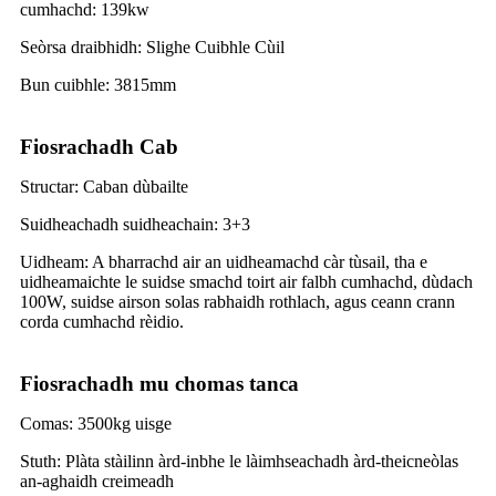
cumhachd: 139kw
Seòrsa draibhidh: Slighe Cuibhle Cùil
Bun cuibhle: 3815mm
Fiosrachadh Cab
Structar: ​​Caban dùbailte
Suidheachadh suidheachain: 3+3
Uidheam: A bharrachd air an uidheamachd càr tùsail, tha e
uidheamaichte le suidse smachd toirt air falbh cumhachd, dùdach
100W, suidse airson solas rabhaidh rothlach, agus ceann crann
corda cumhachd rèidio.
Fiosrachadh mu chomas tanca
Comas: 3500kg uisge
Stuth: Plàta stàilinn àrd-inbhe le làimhseachadh àrd-theicneòlas
an-aghaidh creimeadh