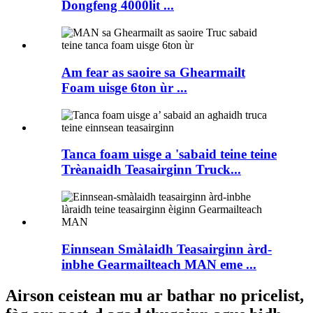
Dongfeng 4000lit ...
Am fear as saoire sa Ghearmailt
Foam uisge 6ton ùr ...
Tanca foam uisge a 'sabaid teine ​​​​teine
​​​​Trèanaidh Teasairginn Truck...
Einnsean Smàlaidh Teasairginn àrd-
inbhe Gearmailteach MAN eme ...
Airson ceistean mu ar bathar no pricelist,