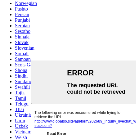
Norwegian
Pashto
Persian
Punjabi
Serbian
Sesotho
Sinhala
Slovak
Slovenian
Somali
Samoan
Scots Gaelic
Shona
Sindhi
Sundanese
Swahili
Tajik
Tamil
Telugu
Thai
Ukrainian
Urdu
Uzbek
Vietnamese
Welsh