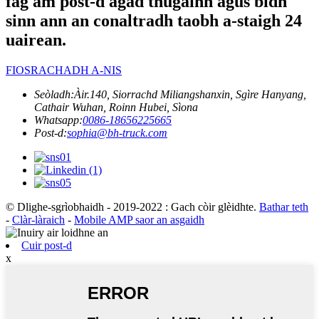
fàg am post-d agad thugainn agus bidh
sinn ann an conaltradh taobh a-staigh 24
uairean.
FIOSRACHADH A-NIS
Seòladh:
Àir.140, Siorrachd Miliangshanxin, Sgìre Hanyang,
Cathair Wuhan, Roinn Hubei, Sìona
Whatsapp:
0086-18656225665
Post-d:
sophia@bh-truck.com
© Dlighe-sgrìobhaidh - 2019-2022 : Gach còir glèidhte.
Bathar teth
-
Clàr-làraich
-
Mobile AMP saor an asgaidh
Cuir post-d
x