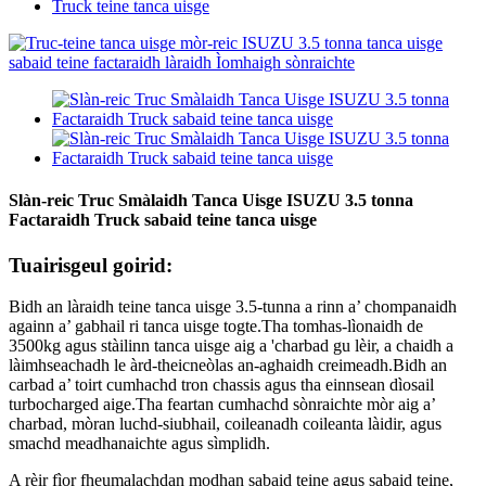
Truck teine ​​​​tanca uisge
Slàn-reic Truc Smàlaidh Tanca Uisge ISUZU 3.5 tonna
Factaraidh Truck sabaid teine ​​​​tanca uisge
Tuairisgeul goirid:
Bidh an làraidh teine ​​​​tanca uisge 3.5-tunna a rinn a’ chompanaidh
againn a’ gabhail ri tanca uisge togte.Tha tomhas-lìonaidh de
3500kg agus stàilinn tanca uisge aig a 'charbad gu lèir, a chaidh a
làimhseachadh le àrd-theicneòlas an-aghaidh creimeadh.Bidh an
carbad a’ toirt cumhachd tron ​​​​chassis agus tha einnsean dìosail
turbocharged aige.Tha feartan cumhachd sònraichte mòr aig a’
charbad, mòran luchd-siubhail, coileanadh coileanta làidir, agus
smachd meadhanaichte agus sìmplidh.
A rèir fìor fheumalachdan modhan sabaid teine ​​​​agus sabaid teine,