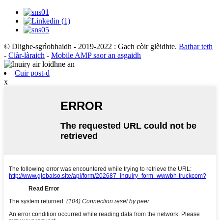
© Dlighe-sgrìobhaidh - 2019-2022 : Gach còir glèidhte.
Bathar teth
-
Clàr-làraich
-
Mobile AMP saor an asgaidh
Cuir post-d
x