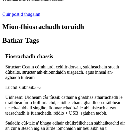
Cuir post-d thugainn
Mion-fhiosrachadh toraidh
Bathar Tags
Fiosrachadh chassis
Structar: ​​Ceann còmhnard, ceithir dorsan, suidheachain sreath
dùbailte, structar ath-thionndaidh uisgeach, agus inneal an-
aghaidh tuiteam
Luchd-siubhail:
3
+3
Uidheam: Uidheam càr tùsail: cathair a ghabhas atharrachadh le
draibhear àrd-chofhurtachd, suidheachan aghaidh co-dràibhear
neach-siubhail singilte, fionnarachadh-àile àbhaisteach airson
teasachadh is fuarachadh, rèidio + USB, sgàthan taobh.
Stàladh: cùl-taic a' bhaga adhair chùil;rèilichean sàbhailteachd air
an cur a-steach aig an àirde iomchaidh air beulaibh an t-