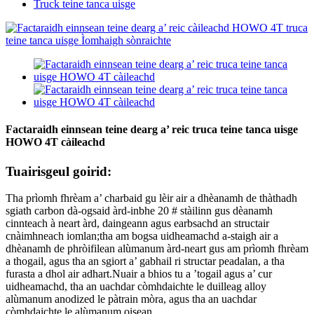
Truck teine ​​​​tanca uisge
Factaraidh einnsean teine ​​​​dearg a’ reic truca teine ​​​​tanca uisge
HOWO 4T càileachd
Tuairisgeul goirid:
Tha prìomh fhrèam a’ charbaid gu lèir air a dhèanamh de thàthadh
sgiath carbon dà-ogsaid àrd-inbhe 20 # stàilinn gus dèanamh
cinnteach à neart àrd, daingeann agus earbsachd an structair
cnàimhneach iomlan;tha am bogsa uidheamachd a-staigh air a
dhèanamh de phròifilean alùmanum àrd-neart gus am prìomh fhrèam
a thogail, agus tha an sgiort a’ gabhail ri structar peadalan, a tha
furasta a dhol air adhart.Nuair a bhios tu a ’togail agus a’ cur
uidheamachd, tha an uachdar còmhdaichte le duilleag alloy
alùmanum anodized le pàtrain mòra, agus tha an uachdar
còmhdaichte le alùmanum oisean