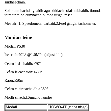
suidheachain
.
Solar cumhachd aghaidh agus dùdach solais rabhaidh, tionndadh
toirt air falbh cumhachd pumpa uisge, msaa.
Meatair: 1. Speedometer carbaid.2.Fuel gauge, tachometer.
Monitor teine
Modail
:
PS30
Ìre sruth
:
0L/s@1.0MPa (adjustable)
4
Ceàrn àrdachaidh
:
≥70°
Ceàrn ìsleachaidh
:
≤-30°
Raon
:
≥50m
Ceàrn cuairteachaidh
:
≥360°
Modh smachd
:
Smachd làimhe
Modail
HOWO-4T (tanca uisge)