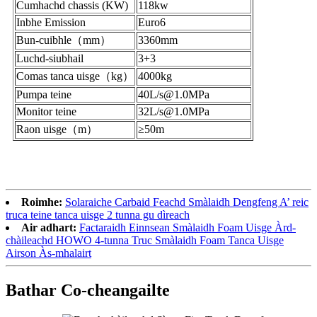
Cumhachd chassis (KW)
118
kw
Inbhe Emission
Euro
6
Bun-cuibhle
（
mm
）
336
0mm
Luchd-siubhail
3+3
Comas tanca uisge
（
kg
）
4
000kg
Pumpa teine
4
0L/s@1.0MPa
Monitor teine
32
L/s@1.0MPa
Raon uisge
（
m
）
≥
50
m
Roimhe:
Solaraiche Carbaid Feachd Smàlaidh Dengfeng A’ reic
truca teine ​​​​tanca uisge 2 tunna gu dìreach
Air adhart:
Factaraidh Einnsean Smàlaidh Foam Uisge Àrd-
chàileachd HOWO 4-tunna Truc Smàlaidh Foam Tanca Uisge
Airson Às-mhalairt
Bathar Co-cheangailte