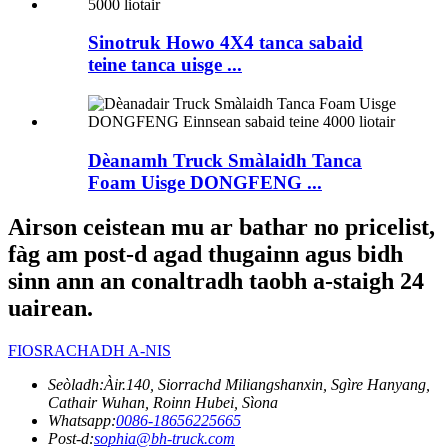
Sinotruk Howo 4X4 tanca sabaid
teine ​​​​tanca uisge ...
Dèanamh Truck Smàlaidh Tanca
Foam Uisge DONGFENG ...
Airson ceistean mu ar bathar no pricelist,
fàg am post-d agad thugainn agus bidh
sinn ann an conaltradh taobh a-staigh 24
uairean.
FIOSRACHADH A-NIS
Seòladh:
Àir.140, Siorrachd Miliangshanxin, Sgìre Hanyang,
Cathair Wuhan, Roinn Hubei, Sìona
Whatsapp:
0086-18656225665
Post-d:
sophia@bh-truck.com