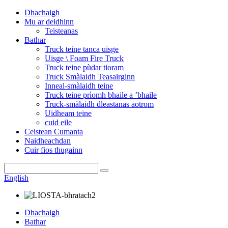
Dhachaigh
Mu ar deidhinn
Teisteanas
Bathar
Truck teine ​​​​tanca uisge
Uisge \ Foam Fire Truck
Truck teine ​​​​pùdar tioram
Truck Smàlaidh Teasairginn
Inneal-smàlaidh teine
Truck teine ​​​​prìomh bhaile a ’bhaile
Truck-smàlaidh dleastanas aotrom
Uidheam teine
cuid eile
Ceistean Cumanta
Naidheachdan
Cuir fios thugainn
English
Dhachaigh
Bathar