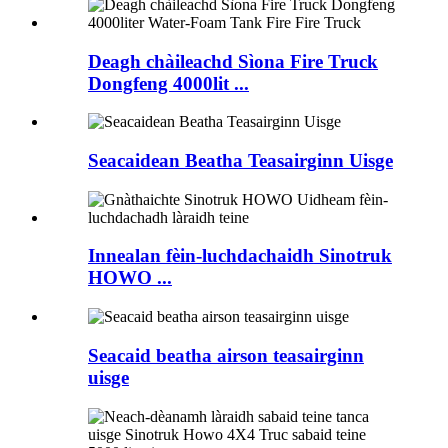
Deagh chàileachd Sìona Fire Truck
Dongfeng 4000lit ...
Seacaidean Beatha Teasairginn Uisge
Innealan fèin-luchdachaidh Sinotruk
HOWO ...
Seacaid beatha airson teasairginn
uisge